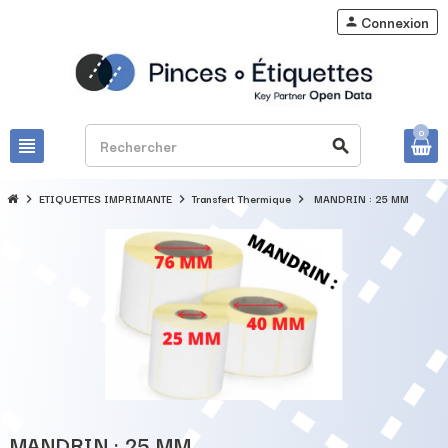
Connexion
person
0
view_headline
search
ETIQUETTES IMPRIMANTE
Transfert Thermique
MANDRIN : 25 MM
chevron_right
chevron_right
chevron_right
MANDRIN : 25 MM