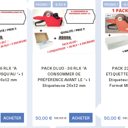
PROMO !
-9,50 €
PROMO !
-9,
6 RLX "A
PACK DLUO : 36 RLX "A
PACK 22
QU'AU "+ 1
CONSOMMER DE
ETIQUETTE
26x12 mm
PRÉFÉRENCE AVANT LE "+ 1
Etiqueteu
Etiqueteuse 26x12 mm
Format M
50,00 €
50,00 €
ACHETER
ACHETER
59,50 €
59,