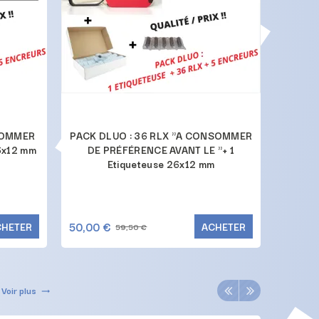
SOMMER
PACK DLUO : 36 RLX "A CONSOMMER
PACK
6x12 mm
DE PRÉFÉRENCE AVANT LE "+ 1
BLANCHE
Etiqueteuse 26x12 mm
50,00 €
50,00 
CHETER
ACHETER
59,50 €
Voir plus
trending_flat