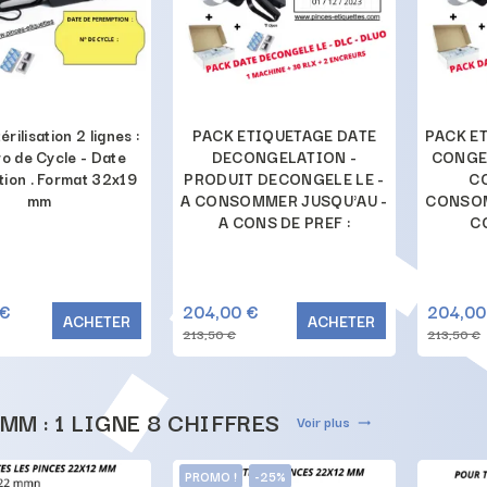
rilisation 2 lignes :
PACK ETIQUETAGE DATE
PACK E
o de Cycle - Date
DECONGELATION -
CONGE
ion . Format 32x19
PRODUIT DECONGELE LE -
CO
mm
A CONSOMMER JUSQU'AU -
CONSOM
A CONS DE PREF :
CO
 €
204,00 €
204,00
ACHETER
ACHETER
213,50 €
213,50 €
 MM : 1 LIGNE 8 CHIFFRES
Voir plus
trending_flat
PROMO !
-25%