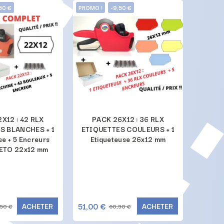
50 €
PROMO !
-9,50 €
PROMO !
X12 : 42 RLX
PACK 26X12 : 36 RLX
PACK N°
S BLANCHES + 1
ETIQUETTES COULEURS + 1
"+ 1 
se + 5 Encreurs
Etiqueteuse 26x12 mm
ETO 22x12 mm
51,00 €
51,00 
ACHETER
ACHETER
50 €
60,50 €