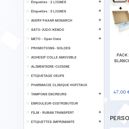
Étiquettes : 2 LIGNES
add
Étiquettes : 3 LIGNES
add
AVERY PAXAR MONARCH
add
SATO-JUDO-KENDO
add
METO - Open Data
add
PROMOTIONS- SOLDES
 30 RLX
PACK ETIQUETAGE OEUF EXTRA
PACK 
ADHESIF COLLE AMOVIBLE
3 + 2
JUSQU'AU - A CONSOMMER DE
BLANCH
PREFERENCE AVANT - CALIBRE -
ALIMENTAIRE-CUISINE
PONDU LE : Étiqueteuse + Rouleaux +
ETIQUETAGE OEUFS
Encreurs
PHARMACIE CLINIQUE HOPITAUX
198,00 €
47,00 
HETER
ACHETER
207,50 €
TAMPONS ENCREURS
add
ENROULEUR-DISTRIBUTEUR
FILM - RUBAN TRANSFERT
add
PERSO
ETIQUETTES IMPRIMANTE
add