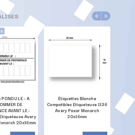
ALISES
0%
s PONDU LE - A
Étiquettes Blanche
Encreur
OMMER DE
Compatibles Etiqueteuse 1136
CE AVANT LE :
Avery Paxar Monarch
Etiqueteuse Avery
20x16mm
 Monarch 20x16mm