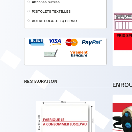
Attaches textiles
ALPHA-Numerique
Etiqueteuse 3 lignes OPEN
PISTOLETS TEXTILLES
Data 29x28 mm
VOTRE LOGO-ETIQ PERSO
Etiqueteuse MCP3 29x28
mm
3 lignes de 12 caractéres
Format étiquette 29x28 mm
199,00 €
AVEC ALPHA NUMERIQUE
Sur Demande
VOIR LES DÉTAILS
Exemple :
Ligne 1 : A2B3C8H4K9U0
Ligne 2 : ABCDEF123456
Ligne 3 : ABC123DEFGHG
RESTAURATION
ENROU