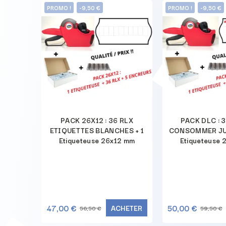
PROMO !
-9,50 €
PROMO !
-9,50 €
tion 3
PACK 26X12 : 36 RLX
PACK DLC : 3
ation -
ETIQUETTES BLANCHES + 1
CONSOMMER JUS
remption
Etiqueteuse 26x12 mm
Etiqueteuse 
 mm
HETER
47,00 €
50,00 €
ACHETER
56,50 €
59,50 €