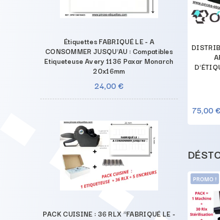
Étiquettes FABRIQUÉ LE - A
UTEUR - DÉVIDEUR
DISTRIBUTEUR - DÉVIDEUR
DISTRIB
CONSOMMER JUSQU'AU : Compatibles
CATEUR PASTILLES
- APPLICATEUR
A
Etiqueteuse Avery 1136 Paxar Monarch
 - OVALE APF60
D'ÉTIQUETTES : APN10
D'ÉTIQ
20x16mm
24,00 €
€
151,00 €
75,00 
ACHETER
ACHETER
DÉSTO
-9,50 €
PROMO !
-9,50 €
PROMO !
PACK CUISINE : 36 RLX "FABRIQUÉ LE -