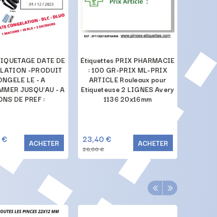
TIQUETAGE DATE DE
Étiquettes PRIX PHARMACIE
PACK 
LATION -PRODUIT
: 100 GR-PRIX ML-PRIX
"PRIX 
NGELE LE - A
ARTICLE Rouleaux pour
MILLILI
MER JUSQU'AU - A
Etiqueteuse 2 LIGNES Avery
"+ 1 Et
NS DE PREF :
1136 20x16mm
 €
23,40 €
113,40
ACHETER
ACHETER
26,00 €
119,40 €