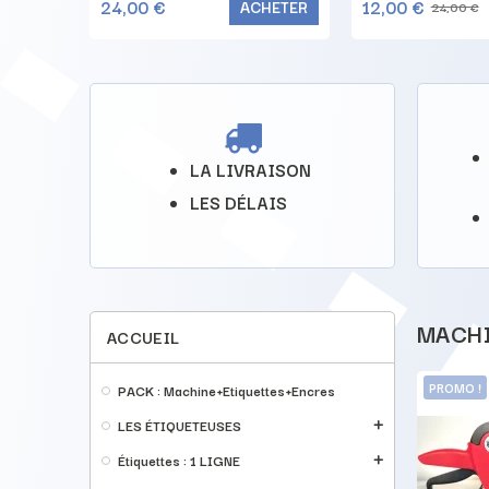
24,00 €
12,00 €
HETER
ACHETER
24,00 €
LA LIVRAISON
LES DÉLAIS
MACHI
ACCUEIL
PROMO !
-9,50 €
PROMO !
PACK : Machine+Etiquettes+Encres
LES ÉTIQUETEUSES
add
Étiquettes : 1 LIGNE
add