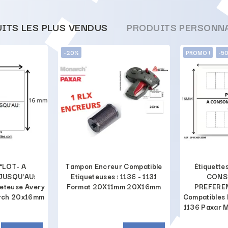
ITS LES PLUS VENDUS
PRODUITS PERSONN
-20%
PROMO !
-5
N°LOT- A
Tampon Encreur Compatible
Étiquette
USQU'AU:
Etiqueteuses : 1136 - 1131
CONS
ueteuse Avery
Format 20X11mm 20X16mm
PREFEREN
rch 20x16mm
Compatibles 
1136 Paxar