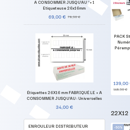
A CONSOMMER JUSQU'AU "+ 1
Etiqueteuse 26x16mm
69,00 €
78,50 €
K : "N° LOT - A
PACK : "N° LOT - A
PACK Sté
NSOMMER DE
CONSOMMER JUSQU'AU "+ 1
Numér
NCE AVANT LE + 1
Etiqueteuse 22x16mm
Pérempt
eteuse 22x16mm
71,00 €
139,00
ACHETER
ACHETER
80,50 €
148,50 €
Étiquettes 26X16 mm FABRIQUÉ LE + A
CONSOMMER JUSQU'AU : Universelles
34,00 €
22X12
ENROULEUR DISTRIBUTEUR
-50%