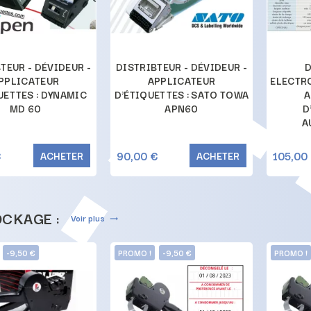
: contact@pinces-etiquettes.fr
TEUR - DÉVIDEUR -
DISTRIBTEUR - DÉVIDEUR -
D
PPLICATEUR
APPLICATEUR
ELECTR
UETTES : DYNAMIC
D'ÉTIQUETTES : SATO TOWA
A
MD 60
APN60
D
A
€
90,00 €
105,00
ACHETER
ACHETER
CKAGE :
Voir plus
trending_flat
-9,50 €
PROMO !
-9,50 €
PROMO !