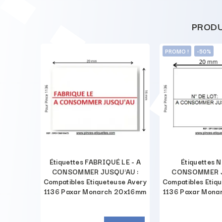
PRODU
PROMO !
-50%
- A
Étiquettes FABRIQUÉ LE - A
Étiquettes 
DE
CONSOMMER JUSQU'AU :
CONSOMMER J
 LE :
Compatibles Etiqueteuse Avery
Compatibles Etiq
se Avery
1136 Paxar Monarch 20x16mm
1136 Paxar Mona
20x16mm