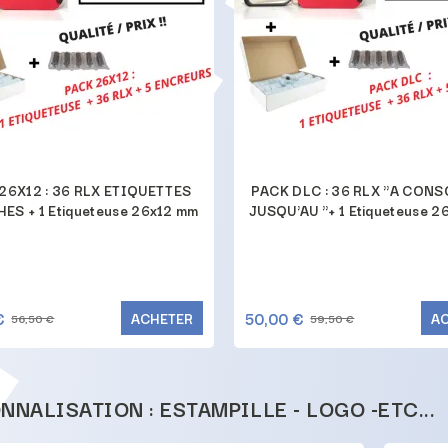
26X12 : 36 RLX ETIQUETTES
PACK DLC : 36 RLX "A CON
ES + 1 Etiqueteuse 26x12 mm
JUSQU'AU "+ 1 Etiqueteuse 2
€
50,00 €
ACHETER
A
56,50 €
59,50 €
NNALISATION : ESTAMPILLE - LOGO -ETC...