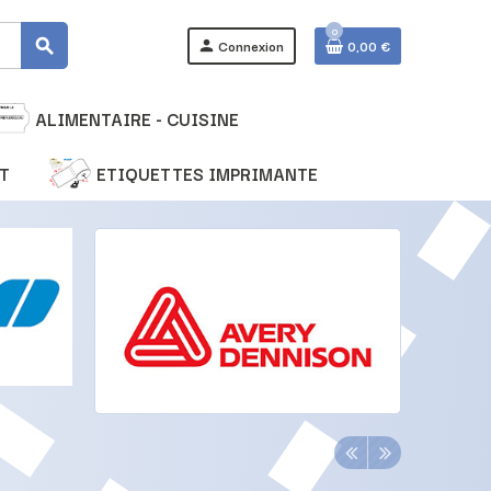
0
Connexion
0,00 €
search
person
ALIMENTAIRE - CUISINE
T
ETIQUETTES IMPRIMANTE