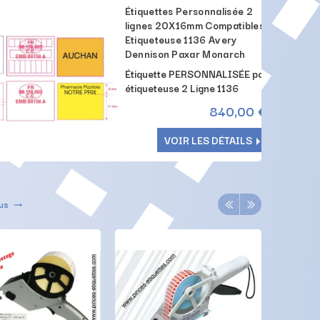
Étiquettes Personnalisée 2
lignes 20X16mm Compatibles
Etiqueteuse 1136 Avery
Dennison Paxar Monarch
Étiquette PERSONNALISÉE pour
étiqueteuse 2 Ligne 1136
BLANCHES OU COULEURS
840,00 €
IMPRIMÉE ( votre Texte )
Format : 20x16 mm
VOIR LES DÉTAILS
MINIMUM DE COMMANDE
POUR PERSONNALISATION 5
CARTONS SOIT 320 RLX
Conditionnement
lus
trending_flat
TOTAL DE 560 000
ETIQUETTES PERSO
Par 320 Rouleaux de 1750
étiquettes soit : 5 CARTON
MINIMUM DE COMMANDE
pour PERSONNALISER
( tampon Encreurs inclus)
Adhésif : Permanent ou