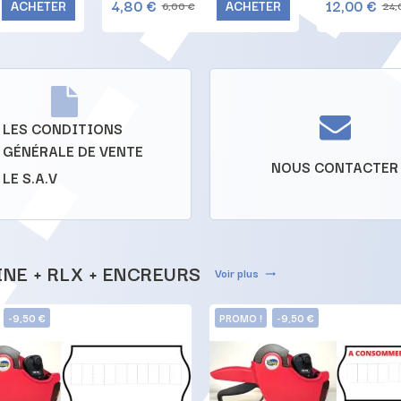
4,80 €
12,00 €
ACHETER
ACHETER
6,00 €
24,
LES CONDITIONS
GÉNÉRALE DE VENTE
NOUS CONTACTER
LE S.A.V
NE + RLX + ENCREURS
Voir plus
trending_flat
-9,50 €
PROMO !
-9,50 €