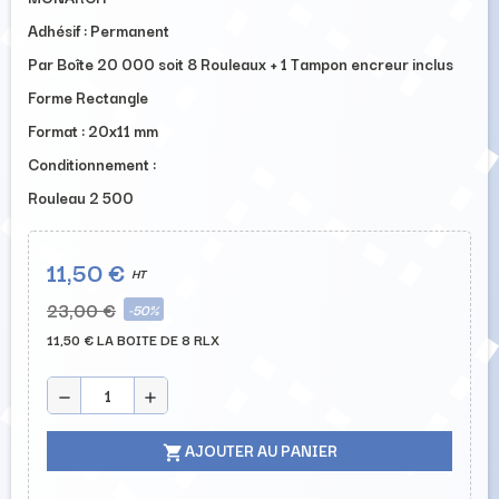
Adhésif : Permanent
Par Boîte 20 000 soit 8 Rouleaux + 1 Tampon encreur inclus
Forme Rectangle
Format :
20x11 mm
Conditionnement :
Rouleau 2 500
11,50 €
HT
23,00 €
-50%
11,50 € LA BOITE DE 8 RLX
remove
add
AJOUTER AU PANIER
shopping_cart