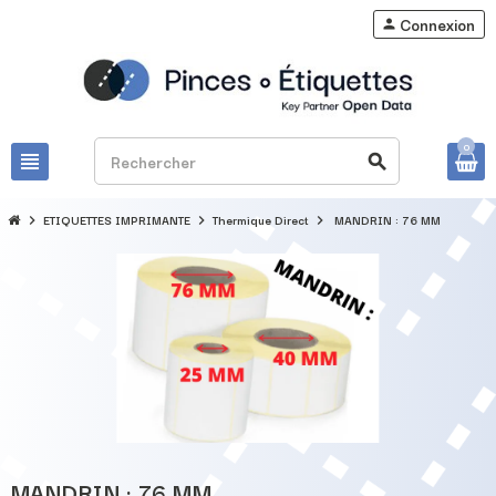
Connexion
person
0
view_headline
search
ETIQUETTES IMPRIMANTE
Thermique Direct
MANDRIN : 76 MM
chevron_right
chevron_right
chevron_right
MANDRIN : 76 MM