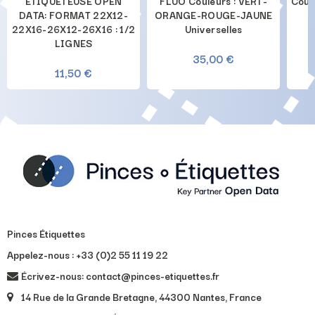
ETIQUETEUSE OPEN
FLUO Couleurs : VERT-
Coul
DATA: FORMAT 22X12-
ORANGE-ROUGE-JAUNE
22X16-26X12-26X16 : 1/2
Universelles
LIGNES
35,00 €
11,50 €
Pinces Étiquettes
Appelez-nous :
+33 (0)2 55 11 19 22
Écrivez-nous: contact@pinces-etiquettes.fr
14 Rue de la Grande Bretagne, 44300 Nantes, France