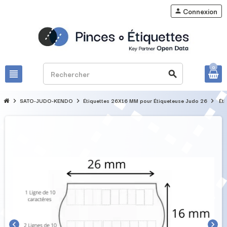
Connexion
person
0
view_headline
search
SATO-JUDO-KENDO
Étiquettes 26X16 MM pour Étiqueteuse Judo 26
Ét
chevron_right
chevron_right
chevron_right
chevron_left
chevron_right