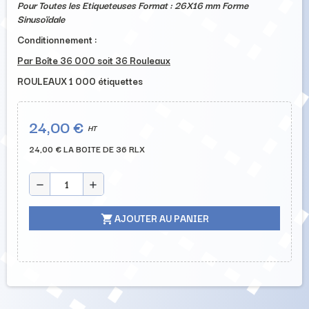
Pour Toutes les Etiqueteuses Format : 26X16 mm Forme
Sinusoïdale
Conditionnement :
Par Boîte 36 000 soit 36 Rouleaux
ROULEAUX 1 000 étiquettes
24,00 €
HT
24,00 € LA BOITE DE 36 RLX
remove
add
AJOUTER AU PANIER
shopping_cart